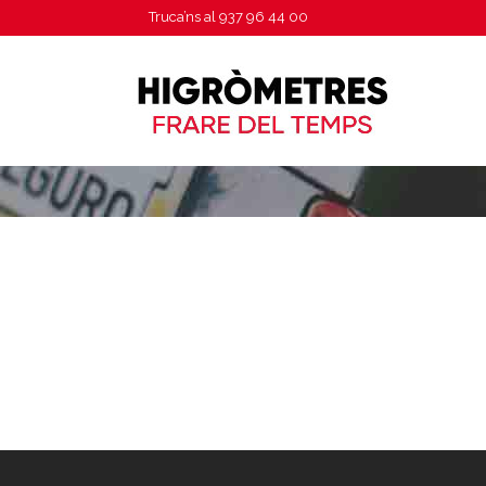
Truca’ns al
937 96 44 00