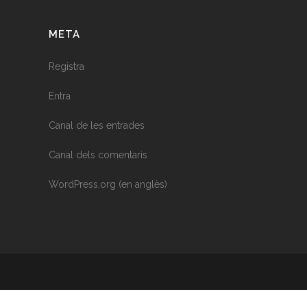
META
Registra
Entra
Canal de les entrades
Canal dels comentaris
WordPress.org (en anglès)