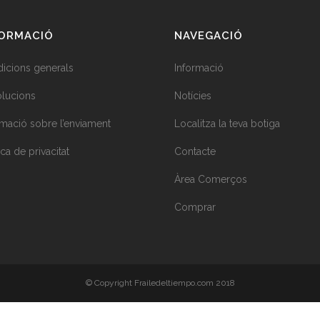
FORMACIÓ
NAVEGACIÓ
icions generals
Informació
lucions
Notícies
rmació sobre l’enviament
Localitza la teva botiga
ica de privacitat
Contacte
Àrea Comerços
Comprar
© Copyright Frailedeltiempo.com 2018