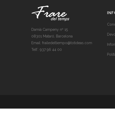
IN
Cond
Damià Campeny nº 15
Devo
08301 Mataró, Barcelona
Email:
frailedeltiempo@totideas.com
Info
Telf.:
937 96 44 00
Polít