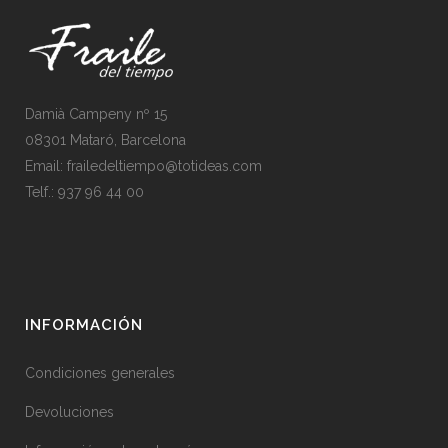
Damià Campeny nº 15
08301 Mataró, Barcelona
Email:
frailedeltiempo@totideas.com
Telf.:
937 96 44 00
INFORMACIÓN
Condiciones generales
Devoluciones