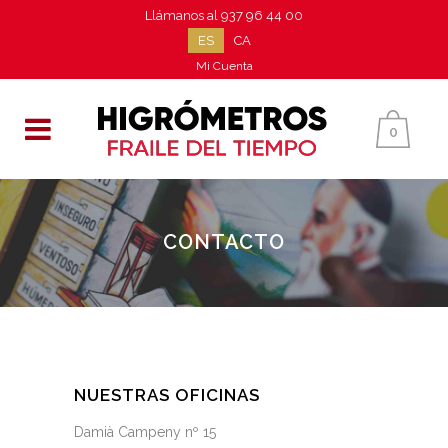
Llámanos al
937 96 44 00
ES
CA
Mi Cuenta
0
CONTACTO
NUESTRAS OFICINAS
Damià Campeny nº 15