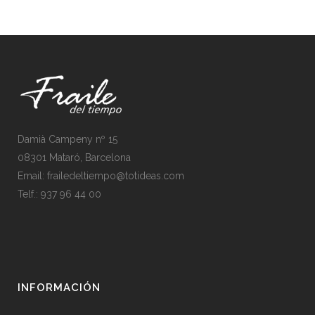
Damià Campeny nº 15
08301 Mataró, Barcelona
Email:
frailedeltiempo@totideas.com
Telf.:
937 96 44 00
INFORMACIÓN