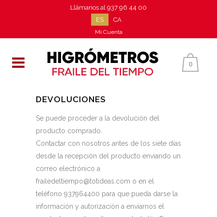
Llámanos al
937 96 44 00
ES
CA
Mi Cuenta
0
DEVOLUCIONES
Se puede proceder a la devolución del
producto comprado.
Contactar con nosotros antes de los siete días
desde la recepción del producto enviando un
correo electrónico a
frailedeltiempo@totideas.com o en el
teléfono 937964400 para que pueda darse la
información y autorización a enviarnos el